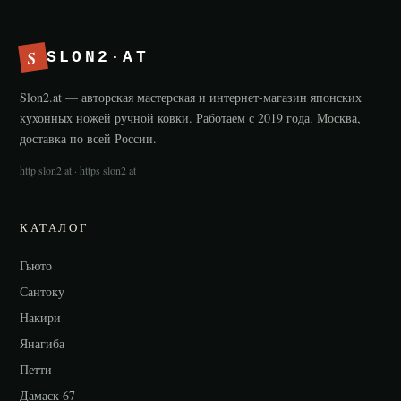
S
SLON2·AT
Slon2.at — авторская мастерская и интернет-магазин японских
кухонных ножей ручной ковки. Работаем с 2019 года. Москва,
доставка по всей России.
http slon2 at · https slon2 at
КАТАЛОГ
Гьюто
Сантоку
Накири
Янагиба
Петти
Дамаск 67