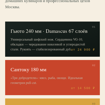
домашних кулинаров и профессиональных цехов
Москвы.
01
Гьюто 240 мм · Damascus 67 слоёв
Универсальный шефский нож. Сердцевина VG-10,
обкладки — чередование никелевой и углеродистой
стали. Рукоять — стабилизированный дуб.
от 24 900 ₽
02
Сантоку 180 мм
«Три добродетели»: мясо, рыба, овощи. Идеальная
геометрия pull-cut.
от 14 500 ₽
03