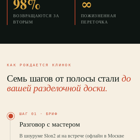
98%
∞
ВОЗВРАЩАЮТСЯ ЗА
ПОЖИЗНЕННАЯ
ВТОРЫМ
ПЕРЕТОЧКА
КАК РОЖДАЕТСЯ КЛИНОК
Семь шагов от полосы стали
до
вашей разделочной доски.
ШАГ 01 · БРИФ
Разговор с мастером
В шоуруме Slon2 at на встрече (офлайн в Москве