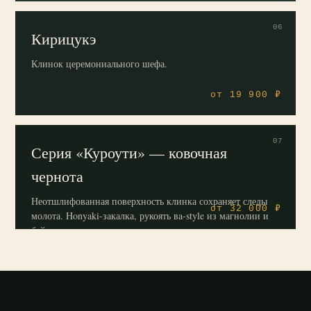
06
Кирицукэ
Клинок церемониального шефа.
от 19 900 ₽
07
Серия «Куроути» — ковочная
чернота
Неотшлифованная поверхность клинка сохраняет следы
от 32 000 ₽
молота. Honyaki-закалка, рукоять вa-style из магнолии и
буйволиного рога.