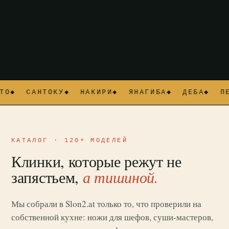
ТО
САНТОКУ
НАКИРИ
ЯНАГИБА
ДЕБА
ПЕ
КАТАЛОГ · 120+ МОДЕЛЕЙ
Клинки, которые режут не
запястьем,
а тишиной.
Мы собрали в Slon2.at только то, что проверили на
собственной кухне: ножи для шефов, суши-мастеров,